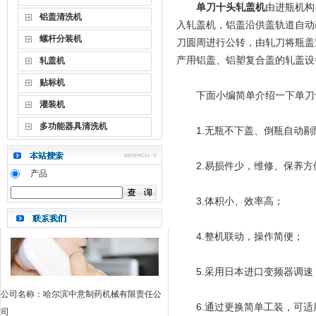
单刀十头轧盖机
由进瓶机构
铝盖清洗机
入轧盖机，铝盖沿供盖轨道自动
螺杆分装机
刀圆周进行公转，由轧刀将瓶盖
产用铝盖、铝塑复合盖的轧盖设
轧盖机
贴标机
下面小编简单介绍一下单刀十
灌装机
多功能器具清洗机
1.无瓶不下盖、倒瓶自动剔
2.易损件少，维修、保养方
产品
3.体积小、效率高；
4.整机联动，操作简便；
5.采用日本进口变频器调速
公司名称：哈尔滨中意制药机械有限责任公
6.通过更换简单工装，可适
司