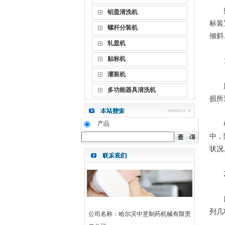
贴标
铝盖清洗机
标装
螺杆分装机
倾斜
轧盖机
贴标机
1
灌装机
周期
多功能器具清洗机
损所
产品
检验
中，
状况
2
周期
列几
公司名称：哈尔滨中意制药机械有限责