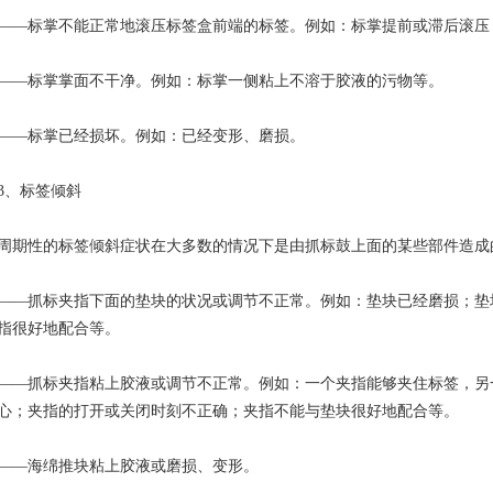
标掌不能正常地滚压标签盒前端的标签。例如：标掌提前或滞后滚压
标掌掌面不干净。例如：标掌一侧粘上不溶于胶液的污物等。
标掌已经损坏。例如：已经变形、磨损。
、标签倾斜
性的标签倾斜症状在大多数的情况下是由抓标鼓上面的某些部件造成
抓标夹指下面的垫块的状况或调节不正常。例如：垫块已经磨损；垫
指很好地配合等。
抓标夹指粘上胶液或调节不正常。例如：一个夹指能够夹住标签，另
心；夹指的打开或关闭时刻不正确；夹指不能与垫块很好地配合等。
海绵推块粘上胶液或磨损、变形。