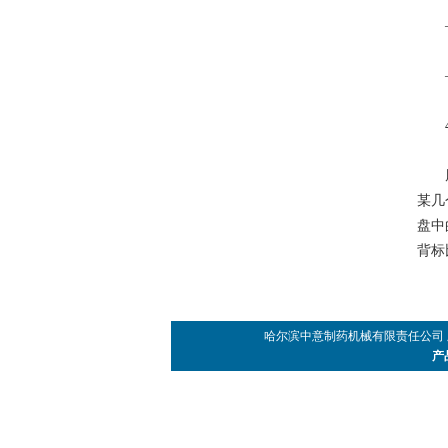
——
——
4
周期
某几
盘中
背标
哈尔滨中意制药机械有限责任公司 版权所有
产