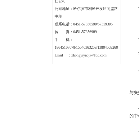
任公司
——
公司地址：哈尔滨市利民开发区同盛路
中段
——
联系电话：0451-57356599/57359395
传 真：0451-57356989
——
手 机：
18645107678/15546363259/13804569260
3
Email ：
zhongyiyaoji@163.com
周期
——
与夹
——
的中
——