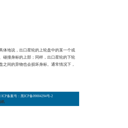
具体地说，出口星轮的上轮盘中的某一个或
、碰撞身标的上部；同样，出口星轮的下轮
盘之间的异物也会损坏身标。通常情况下，
网
ICP备案号：
黑ICP备09004294号-2
洗机