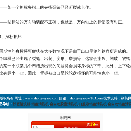
某一个抓标夹指上的夹指弹簧已经断裂或卡住。
贴标站的万向轴装配不正确，也就是，万向轴上的标记没有对正。
、身标损坏
性的身标损坏症状在大多数情况下是由于出口星轮的轮盘所造成的。
个凹槽已经出现了裂缝、出刺、变形、磨损等，这将会撕裂、划破、皱褶
的某一个或某几个凹槽所出现的问题将会损坏身标的下部。此外，上下轮
比身标小一些，因此，背标被出口星轮轮盘损坏的可能性也小一些。
 网址：www.zhongyiyaoji.com 邮箱：
zhongyiyaoji@163.com
技术支持：
制药
品导航：
胶塞清洗机
,
铝盖清洗机
,
全自动胶塞清洗机
,
口服液铝盖清洗机
,
全自动铝盖清
制药网
19
第
年
中级会员