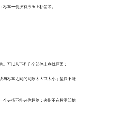
；标掌一侧没有液压上标签等。
的。可以从下列几个部件上查找原因：
块与标掌之间的间隙太大或太小；垫块不能
一个夹指不能夹住标签；夹指不在标掌凹槽