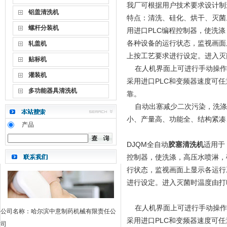
我厂可根据用户技术要求设计制
铝盖清洗机
特点：清洗、硅化、烘干、灭菌
螺杆分装机
用进口PLC编程控制器，使洗
各种设备的运行状态，监视画面
轧盖机
上按工艺要求进行设定。进入灭
贴标机
在人机界面上可进行手动操作进行
灌装机
采用进口PLC和变频器速度可
多功能器具清洗机
靠。
自动出塞减少二次污染，洗涤灭
小、产量高、功能全、结构紧
产品
DJQM全自动
胶塞清洗机
适用于
控制器，使洗涤，高压水喷淋，
行状态，监视画面上显示各运行
进行设定。进入灭菌时温度由
在人机界面上可进行手动操作进行
公司名称：哈尔滨中意制药机械有限责任公
采用进口PLC和变频器速度可
司