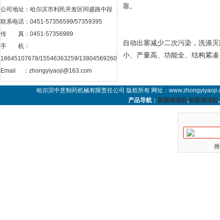
靠。
公司地址：哈尔滨市利民开发区同盛路中段
联系电话：0451-57356599/57359395
传 真：0451-57356989
自动出塞减少二次污染，洗涤灭
手 机：
小、产量高、功能全、结构紧
18645107678/15546363259/13804569260
Email ：
zhongyiyaoji@163.com
哈尔滨中意制药机械有限责任公司 版权所有 网址：www.zhongyiyaoji.
产品导航：
胶塞清洗机
,
铝盖清洗机
,
推