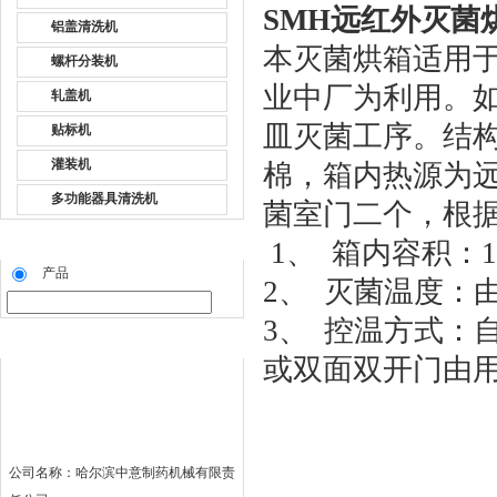
SMH远红外灭菌
铝盖清洗机
本灭菌烘箱适用
螺杆分装机
业中厂为利用。
轧盖机
皿灭菌工序。结构内
贴标机
灌装机
棉，箱内热源为
多功能器具清洗机
菌室门二个，根
1、 箱内容积：1
产品
2、 灭菌温度：由1
3、 控温方式：
或双面双开门由
公司名称：哈尔滨中意制药机械有限责