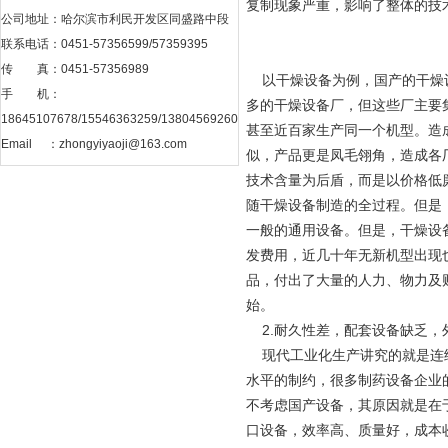
复制现象严重，影响了整体的技
公司地址：哈尔滨市利民开发区同盛路中段
联系电话：0451-57356599/57359395
传 真：0451-57356989
以干燥设备为例，国产的干燥设
手 机：
多的干燥设备厂，但这些厂主要
18645107678/15546363259/13804569260
甚至近百家生产同一个机型。造
Email ：
zhongyiyaoji@163.com
似，产品更是凤毛翎角，造成各
技术含量为后盾，而是以价格低
随干燥设备制造的全过程。但是
一般的通用设备。但是，干燥设
发费用，近几十年无新机型出现
品，付出了大量的人力、物力及
始。
2.耐久性差，配套设备缺乏，
现代工业化生产讲究的就是连续
水平的制约，很多制药设备企业
不考虑国产设备，其原因就是在
口设备，效率高、质量好，成本