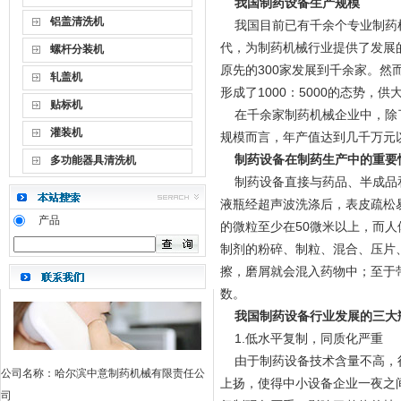
我国制药设备生产规模
铝盖清洗机
我国目前已有千余个专业制药机
代，为制药机械行业提供了发展的机
螺杆分装机
原先的300家发展到千余家。然
轧盖机
形成了1000：5000的态势
贴标机
在千余家制药机械企业中，除了
灌装机
规模而言，年产值达到几千万元
制药设备在制药生产中的重要
多功能器具清洗机
制药设备直接与药品、半成品和
液瓶经超声波洗涤后，表皮疏松
产品
的微粒至少在50微米以上，而
制剂的粉碎、制粒、混合、压片
擦，磨屑就会混入药物中；至于
数。
我国制药设备行业发展的三大
1.低水平复制，同质化严重
由于制药设备技术含量不高，行
公司名称：哈尔滨中意制药机械有限责任公
上扬，使得中小设备企业一夜之
司