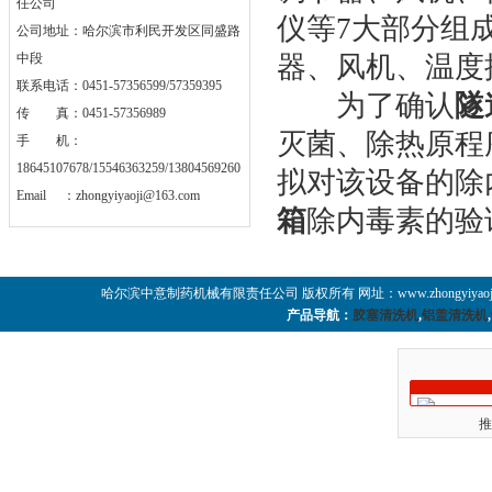
任公司
仪等7大部分组
公司地址：哈尔滨市利民开发区同盛路
中段
器、风机、温度
联系电话：0451-57356599/57359395
为了确认
隧
传 真：0451-57356989
灭菌、除热原程
手 机：
18645107678/15546363259/13804569260
拟对该设备的除
Email ：
zhongyiyaoji@163.com
箱
除内毒素的验
哈尔滨中意制药机械有限责任公司 版权所有 网址：www.zhongyiyaoji
产品导航：
胶塞清洗机
,
铝盖清洗机
,
推