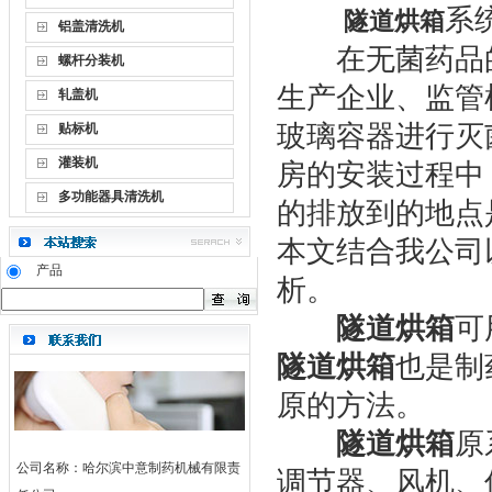
系
隧道烘箱
铝盖清洗机
在无菌药品的
螺杆分装机
生产企业、监管
轧盖机
玻璃容器进行灭
贴标机
灌装机
房的安装过程中
多功能器具清洗机
的排放到的地点
本文结合我公司
产品
析。
隧道烘箱
可
隧道烘箱
也是制
原的方法。
隧道烘箱
原
公司名称：哈尔滨中意制药机械有限责
调节器、风机、