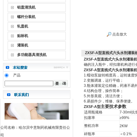
铝盖清洗机
螺杆分装机
轧盖机
点击放大
贴标机
灌装机
ZXSF-A型直线式六头水剂灌装
多功能器具清洗机
ZXSF-A型
直线式六头水剂灌装
确的注入瓶中，经扣塞机构进行
ZXSF-A型
直线式六头水剂灌装
产品
1.蠕动泵旋转精度高，运转速度
2.变频调速，
3.瓶体灌装定位精
4.结构合理，
5.外形美观，
6.易损件少，维修
主要技术参数
ZXSF-A型
适用瓶规格
7-30ml
扣塞率
≥99%
整机功率
2KW
公司名称：哈尔滨中意制药机械有限责任公
碎瓶率
＜0.1%
司