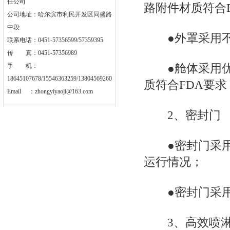
任公司
路附件材质符合
公司地址：哈尔滨市利民开发区同盛路
中段
●外罩采用不
联系电话：0451-57356599/57359395
传 真：0451-57356989
●舱体采用优质
手 机：
18645107678/15546363259/13804569260
质符合FDA要求
Email ：
zhongyiyaoji@163.com
2、密封门
●密封门采用
运行情况；
●密封门采用
3、高效喷淋